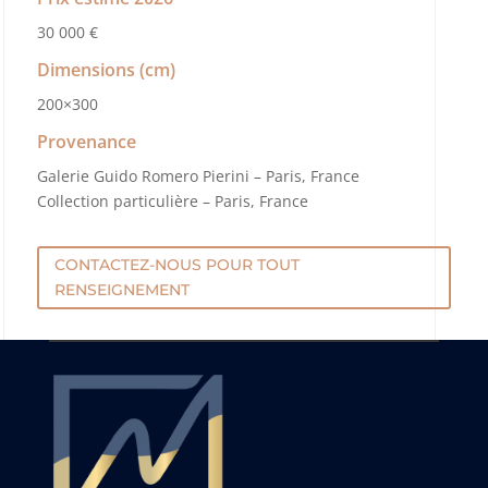
30 000 €
Dimensions (cm)
200×300
Provenance
Galerie Guido Romero Pierini – Paris, France
Collection particulière – Paris, France
CONTACTEZ-NOUS POUR TOUT
RENSEIGNEMENT