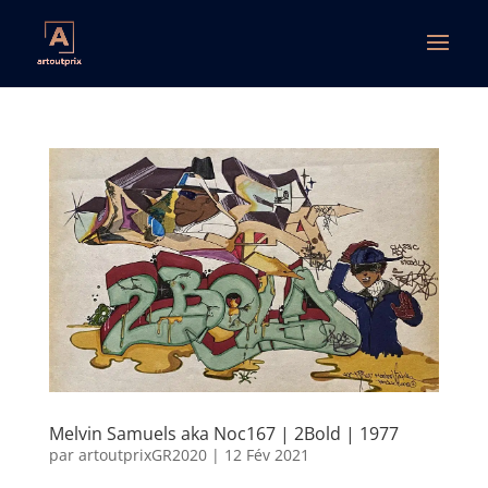
Melvin Samuels aka Noc167 | 2Bold | 1977
par
artoutprixGR2020
|
12 Fév 2021