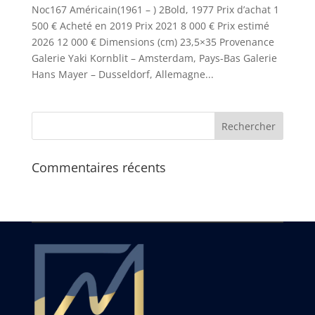
Noc167 Américain(1961 – ) 2Bold, 1977 Prix d’achat 1
500 € Acheté en 2019 Prix 2021 8 000 € Prix estimé
2026 12 000 € Dimensions (cm) 23,5×35 Provenance
Galerie Yaki Kornblit – Amsterdam, Pays-Bas Galerie
Hans Mayer – Dusseldorf, Allemagne...
Commentaires récents